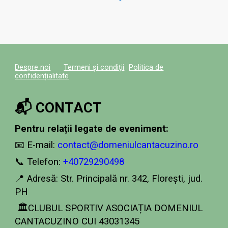
Despre noi
Termeni și condiții
Politica de
confidențialitate
📬 CONTACT
Pentru relații legate de eveniment:
📧 E-mail:
contact@domeniulcantacuzino.ro
📞 Telefon:
+40729290498
📍 Adresă: Str. Principală nr. 342, Florești,
jud
.
P
H
🏛️
CLUBUL SPORTIV ASOCIAȚIA DOMENIUL
CANTACUZINO CUI 43031345