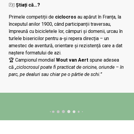
Știați că…?
🇫🇷
Primele competiții de
ciclocros
au apărut în Franța, la
începutul anilor 1900, când participanții traversau,
împreună cu bicicletele lor, câmpuri și domenii, urcau în
turlele bisericilor pentru a-și repera direcția – un
amestec de aventură, orientare și rezistență care a dat
naștere formatului de azi.
🏆 Campionul mondial
Wout van Aert
spune adesea
că
„ciclocrosul poate fi practicat de oricine, oriunde – în
parc, pe dealuri sau chiar pe o pârtie de schi.”