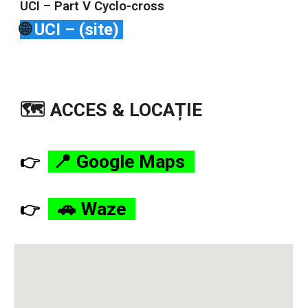
UCI – Part V Cyclo-cross
🌐
UCI – (site)
🗺️ ACCES & LOCAȚIE
📍 Google Maps
👉
🚗 Waze
👉