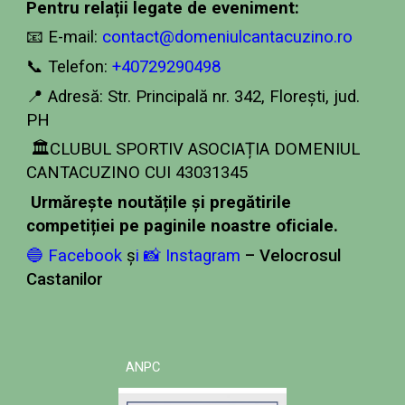
Pentru relații legate de eveniment:
📧 E-mail:
contact@domeniulcantacuzino.ro
📞 Telefon:
+40729290498
📍 Adresă: Str. Principală nr. 342, Florești,
jud
.
P
H
🏛️
CLUBUL SPORTIV ASOCIAȚIA DOMENIUL
CANTACUZINO CUI 43031345
Urmărește noutățile și pregătirile
competiției pe paginile noastre oficiale.
🔵 Facebook
ș
i
📸 Instagram
– Velocrosul
Castanilor
ANPC