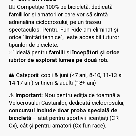
🚴‍♀️ Competiție 100% pe bicicletă, dedicată
familiilor și amatorilor care vor să simtă
adrenalina ciclocrosului, pe un traseu
spectaculos. Pentru Fun Ride am eliminat și
orice
"limitări tehnice",
este accesibil tuturor
tipurilor de biciclete.
✅ Ideală pentru
familii
și
începători și orice
iubitor de explorat lumea pe două roți.
👥 Categorii: copii &
juni (<7 ani, 8-10, 11-13 si
14-17 ani) si tineri & adulti (18+ ani)
⚠️
Important:
Nou pentru ediția de toamnă a
Velocrosului Castanilor, dedicată ciclocrosului,
concursul include doar prob
a
special
ă
de
bicicletă
– atât pentru sportivii licențiați (CR
Cx), cât și pentru amatori
(Cx fun race)
.