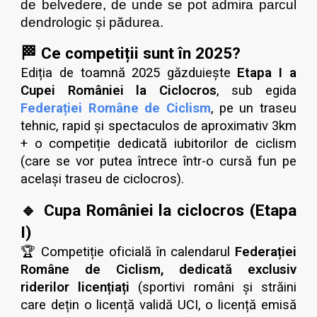
de belvedere, de unde se pot admira parcul
dendrologic și pădurea.
🏁
Ce competiții sunt în 2025?
Ediția de toamnă 2025 găzduiește
Etapa I a
Cupei României la Ciclocros
, sub egida
Federației Române de Ciclism
, pe un traseu
tehnic, rapid și spectaculos de aproximativ
3
km
+ o competiție dedicată iubitorilor de ciclism
(care se vor putea întrece într-o cursă fun pe
același traseu de ciclocros).
🔹 Cupa României la ciclocros (Etapa
I)
🏆 Competiție oficială în calendarul
Federației
Române de Ciclism, dedicată exclusiv
riderilor licențiați
(sportivi români și străini
care dețin o licență validă UCI,
o licență
emisă