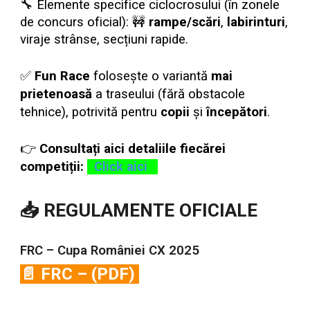
🔧 Elemente specifice ciclocrosului (în zonele
de concurs oficial): 🚧
rampe/scări
,
labirinturi
,
viraje strânse, secțiuni rapide.
✅
Fun Race
folosește o variantă
mai
prietenoasă
a traseului (fără obstacole
tehnice), potrivită pentru
copii
și
începători
.
👉
Consultați aici detaliile fiecărei
competiții:
Click aici
📥 REGULAMENTE OFICIALE
FRC – Cupa României CX 2025
📄 FRC – (PDF)