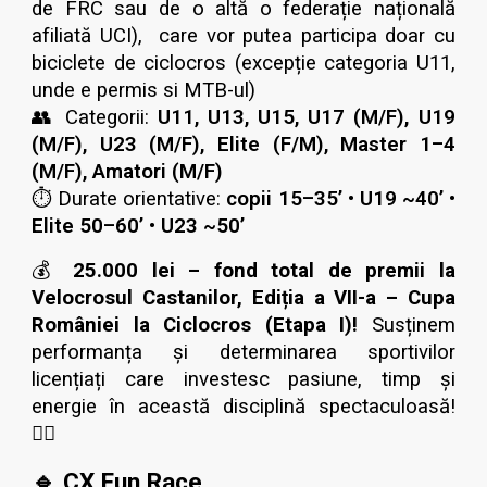
de FRC sau de o altă o federație națională
afiliată UCI), care vor putea participa doar cu
biciclete de ciclocros (excepție categoria U11,
unde e permis si MTB-ul)
👥 Categorii:
U11, U13, U15, U17 (M/F), U19
(M/F), U23 (M/F), Elite (F/M), Master 1–4
(M/F), Amatori (M/F)
⏱ Durate orientative:
copii 15–35’ • U19 ~40’ •
Elite 50–60’ • U23 ~50’
💰
25.000 lei – fond total de premii la
Velocrosul Castanilor, Ediția a VII-a – Cupa
României la Ciclocros (Etapa I)!
Susținem
performanța și determinarea sportivilor
licențiați care investesc pasiune, timp și
energie în această disciplină spectaculoasă!
🚴‍♂️
🔹 CX Fun Race