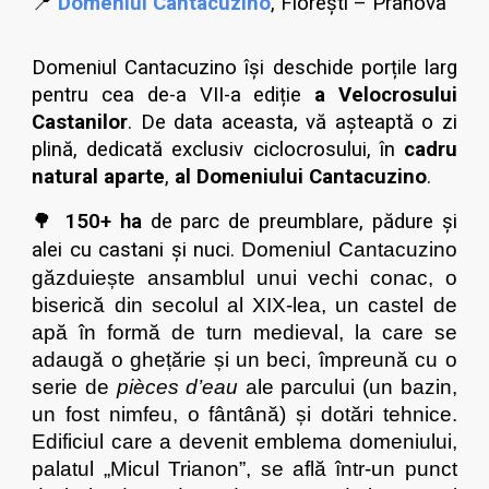
📍
Domeniul Cantacuzino
, Florești – Prahova
Domeniul Cantacuzino își deschide porțile larg
pentru cea de-a VII-a ediție
a Velocrosului
Castanilor
. De data aceasta, vă așteaptă o zi
plină, dedicată exclusiv ciclocrosului, în
cadru
natural aparte
,
al Domeniului Cantacuzino
.
🌳
150+ ha
de parc de preumblare, pădure și
alei cu castani și nuci.
Domeniul Cantacuzino
găzduiește ansamblul unui vechi conac, o
biserică din secolul al XIX-lea, un castel de
apă în formă de turn medieval, la care se
adaugă o ghețărie și un beci, împreună cu o
serie de
pièces d’eau
ale parcului (un bazin,
un fost nimfeu, o fântână) și dotări tehnice.
Edificiul care a devenit emblema domeniului,
palatul „Micul Trianon”, se află într-un punct