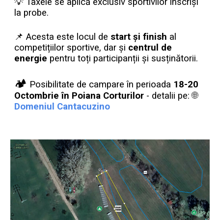
💡 Taxele se aplică exclusiv sportivilor înscriși
la probe.
📌 Acesta este locul de
start și finish
al
competițiilor sportive, dar și
centrul de
energie
pentru toți participanții și susținătorii.
🏕️
Posibilitate de campare în perioada
18-20
Octombrie în Poiana Corturilor
- detalii pe:
🌐
Domeniul Cantacuzino